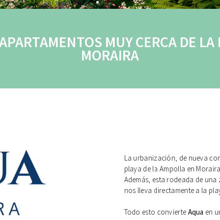
APARTAMENTOS MUY CERCA DE LA 
MORAIRA
La urbanización, de nueva con
playa de la Ampolla en Moraira
Además, esta rodeada de una zo
nos lleva directamente a la pla
Todo esto convierte
Aqua
en un