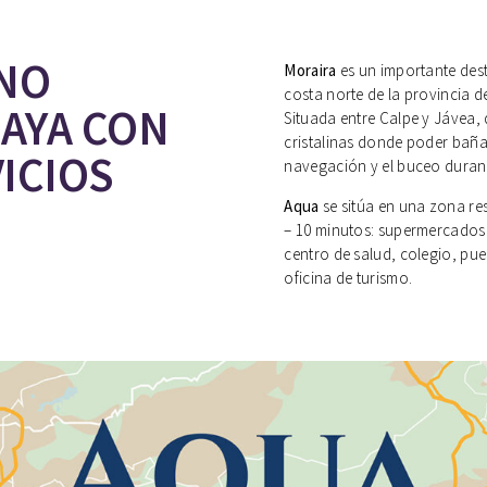
INO
Moraira
es un importante dest
costa norte de la provincia d
LAYA CON
Situada entre Calpe y Jávea,
cristalinas donde poder baña
ICIOS
navegación y el buceo durant
Aqua
se sitúa en una zona res
– 10 minutos: supermercados 
centro de salud, colegio, pu
oficina de turismo.