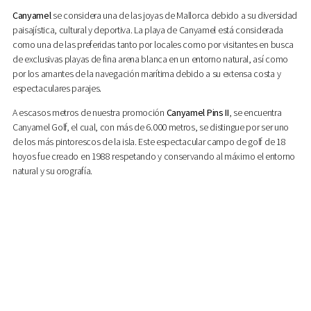
Canyamel
se considera una de las joyas de Mallorca debido a su diversidad
paisajística, cultural y deportiva. La playa de Canyamel está considerada
como una de las preferidas tanto por locales como por visitantes en busca
de exclusivas playas de fina arena blanca en un entorno natural, así como
por los amantes de la navegación marítima debido a su extensa costa y
espectaculares parajes.
A escasos metros de nuestra promoción
Canyamel Pins II
, se encuentra
Canyamel Golf, el cual, con más de 6.000 metros, se distingue por ser uno
de los más pintorescos de la isla. Este espectacular campo de golf de 18
hoyos fue creado en 1988 respetando y conservando al máximo el entorno
natural y su orografía.