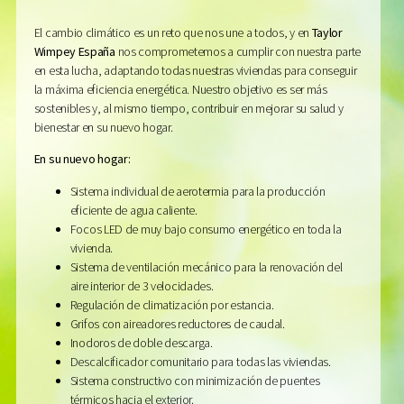
El cambio climático es un reto que nos une a todos, y en
Taylor
Wimpey España
nos comprometemos a cumplir con nuestra parte
en esta lucha, adaptando todas nuestras viviendas para conseguir
la máxima eficiencia energética. Nuestro objetivo es ser más
sostenibles y, al mismo tiempo, contribuir en mejorar su salud y
bienestar en su nuevo hogar.
En su nuevo hogar:
Sistema individual de aerotermia para la producción
eficiente de agua caliente.
Focos LED de muy bajo consumo energético en toda la
vivienda.
Sistema de ventilación mecánico para la renovación del
aire interior de 3 velocidades.
Regulación de climatización por estancia.
Grifos con aireadores reductores de caudal.
Inodoros de doble descarga.
Descalcificador comunitario para todas las viviendas.
Sistema constructivo con minimización de puentes
térmicos hacia el exterior.