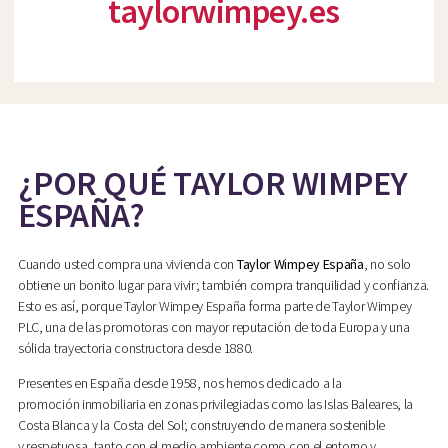
taylorwimpey.es
¿POR QUÉ TAYLOR WIMPEY
ESPAÑA?
Cuando usted compra una vivienda con
Taylor Wimpey España
, no solo
obtiene un bonito lugar para vivir; también compra tranquilidad y confianza.
Esto es así, porque Taylor Wimpey España forma parte de Taylor Wimpey
PLC, una de las promotoras con mayor reputación de toda Europa y una
sólida trayectoria constructora desde 1880.
Presentes en España desde 1958, nos hemos dedicado a la
promoción inmobiliaria en zonas privilegiadas como las Islas Baleares, la
Costa Blanca y la Costa del Sol; construyendo de manera sostenible
y respetuosa, tanto con el medio ambiente como con el entorno y