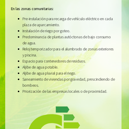
En las zonas comunitarias:
Pre-instalación para recarga de vehículo eléctrico en cada
plaza de aparcamiento.
Instalación de riego por goteo.
Predominancia de plantas autóctonas de bajo consumo
de agua.
Reloj temporizador para el alumbrado de zonas exteriores
y piscina.
Espacio para contenedores de residuos.
Aljibe de agua potable.
Aljibe de agua pluvial para el riego.
Saneamiento de viviendas por gravedad, prescindiendo de
bombeos.
Priorización de las empresas locales o de proximidad.