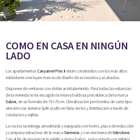
COMO EN CASA EN NINGÚN
LADO
Los apartamentos
Canyamel Pins II
están construidos con los más altos
estándares e incluyen marcas de diseño de accesorios y acabados.
Disponen de ventanas con doble acristalamiento. Para todas las estancias
de la vivienda se ha escogido la misma baldosa porcelánica de la marca
Saloni
, en un formato de 75×75cm. Climatización por bomba de calor tipo
aire-aire con sistema Split oculto en falso techo y distribución a través de
conductos y rejillas.
La cocina se entrega amueblada y equipada con horno, placa de inducción
y campana extractora de la marca
Siemens
y con encimera de
Silestone
.
Con el fin de maximizar la estética de los baños, se ha optado por grifería