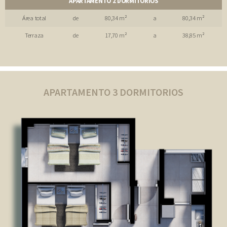
APARTAMENTO 2 DORMITORIOS
Área total
de
80,34 m²
a
80,34 m²
Terraza
de
17,70 m²
a
38,85 m²
APARTAMENTO 3 DORMITORIOS