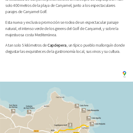
solo 400 metros de la playa de Canyamel, junto a los espectaculares
parajes de Canyamel Golf.
Esta nueva y exclusiva promoción se rodea de un espectacular paisaje
natural, el intenso verde de los greens del Golf de Canyamel, y sobre la
majestuosa costa Mediterránea.
A tan solo 5 kilómetros de
Capdepera
, un típico pueblo mallorquín donde
degustar las exquisiteces de la gastronomía local, sus vinos y su cultura.