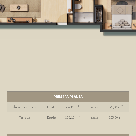
PRIMERA PLANTA
Área construida
Desde
74,30 m²
hasta
75,80 m²
Terraza
Desde
102,10 m²
hasta
203,30 m²