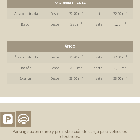
SEGUNDA PLANTA
Área construida
Desde
70,70 m²
hasta
72,00 m²
Balcón
Desde
3,80 m²
hasta
5,00 m²
ÁTICO
Área construida
Desde
70,70 m²
hasta
72,00 m²
Balcón
Desde
3,80 m²
hasta
5,00 m²
Solárium
Desde
38,00 m²
hasta
38,50 m²
Parking subterráneo y preinstalación de carga para vehículos
eléctricos.