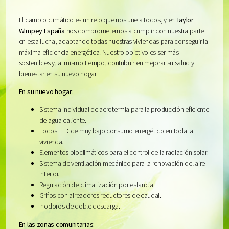
El cambio climático es un reto que nos une a todos, y en
Taylor
Wimpey España
nos comprometemos a cumplir con nuestra parte
en esta lucha, adaptando todas nuestras viviendas para conseguir la
máxima eficiencia energética. Nuestro objetivo es ser más
sostenibles y, al mismo tiempo, contribuir en mejorar su salud y
bienestar en su nuevo hogar.
En su nuevo hogar:
Sistema individual de aerotermia para la producción eficiente
de agua caliente.
Focos LED de muy bajo consumo energético en toda la
vivienda.
Elementos bioclimáticos para el control de la radiación solar.
Sistema de ventilación mecánico para la renovación del aire
interior.
Regulación de climatización por estancia.
Grifos con aireadores reductores de caudal.
Inodoros de doble descarga.
En las zonas comunitarias: