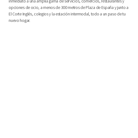
inmediato a una amplia gama de servicios, comercios, restaurantes y
opciones de ocio, a menos de 300 metros de Plaza de España y junto a
El Corte Inglés, colegios y la estación intermodal, todo a un paso de tu
nuevo hogar.