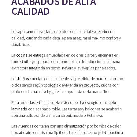
ACABADOS DE ALTA
CALIDAD
Los apartamentos están acabados con materiales de primera
calidad, cuidando cada detalle para asegurar el máximo confort y
durabilidad.
La
cocina
se entrega amueblada en colores claros y encimera en
tono similar y equipada con horno, placa de inducción, campana
extractora integrada en techo, nevera y lavavajillas paneleados.
Los
baños
cuentan con un mueble suspendido de madera con uno
o dos senos según tipología de vivienda en proyecto, ducha con
plato de ducha a nivel y grifería empotrada de la marca Tres.
Para todas las estancias de la vivienda se ha escogido un
suelo
laminado
con acabado roble. Las terrazas y balcones se acabarán
con una baldosa de la marca Saloni, modelo Petralava.
Las viviendas contarán con una climatización por bomba de calor
tipo aire-aire con sistema Split oculto en falso techo y distribución a