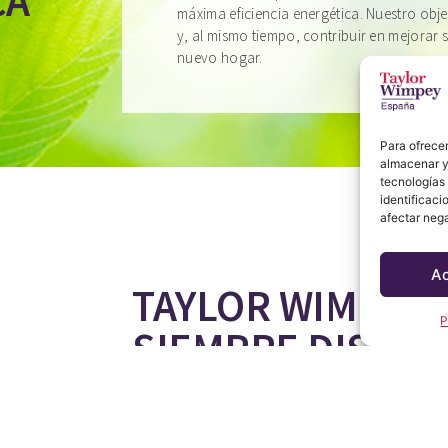
CA
máxima eficiencia energética. Nuestro obje
y, al mismo tiempo, contribuir en mejorar s
nuevo hogar.
Para ofrecer
almacenar y/
tecnologías
identificaci
afectar nega
A
TAYLOR WIMPEY 
P
SIEMPRE DISPON
UD.
Tanto si desea una nueva casa de vacaciones o bu