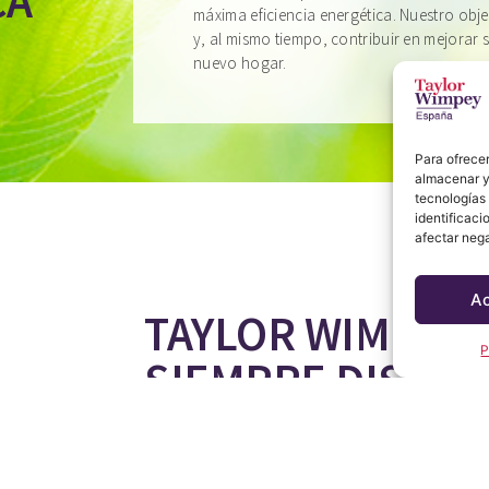
CA
máxima eficiencia energética. Nuestro obje
y, al mismo tiempo, contribuir en mejorar s
nuevo hogar.
Para ofrecer
almacenar y/
tecnologías
identificaci
afectar nega
A
TAYLOR WIMPEY 
P
SIEMPRE DISPON
UD.
Tanto si desea una nueva casa de vacaciones o bu